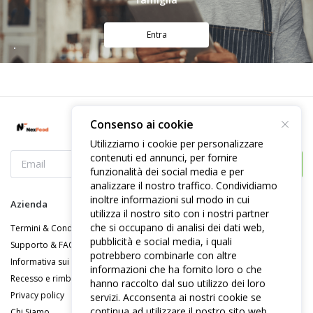
Entra
Consenso ai cookie
Utilizziamo i cookie per personalizzare
contenuti ed annunci, per fornire
Iscriversi
funzionalità dei social media e per
analizzare il nostro traffico. Condividiamo
inoltre informazioni sul modo in cui
Azienda
Navigazione
utilizza il nostro sito con i nostri partner
che si occupano di analisi dei dati web,
Termini & Condizioni
Come funziona
pubblicità e social media, i quali
Supporto & FAQ
Diventa partner (Ristoranti)
potrebbero combinarle con altre
Informativa sui pagamenti
Diventa rider
informazioni che ha fornito loro o che
Recesso e rimborsi
hanno raccolto dal suo utilizzo dei loro
Privacy policy
servizi. Acconsenta ai nostri cookie se
continua ad utilizzare il nostro sito web
Chi Siamo